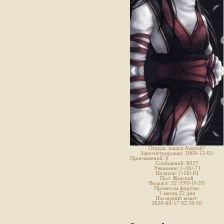
Откуда:
взялся Амагай?
Зарегистрирован
: 2009-12-03
Приглашений:
0
Сообщений:
8027
Уважение:
[+36/-7]
Позитив:
[+16/-0]
Пол:
Женский
Возраст:
32
[1993-10-26]
Провел на форуме:
1 месяц 22 дня
Последний визит:
2020-08-17 02:50:50