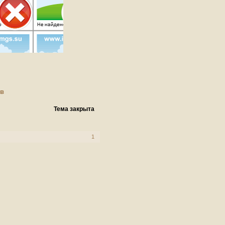
їв
Тема закрыта
1