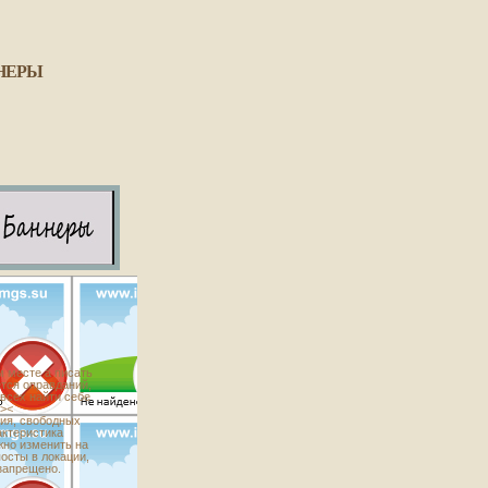
НЕРЫ
м месте а писать
тся оправданий,
всех найти себе
 ><
ция, свободных
актеристика
жно изменить на
осты в локации,
 запрещено.