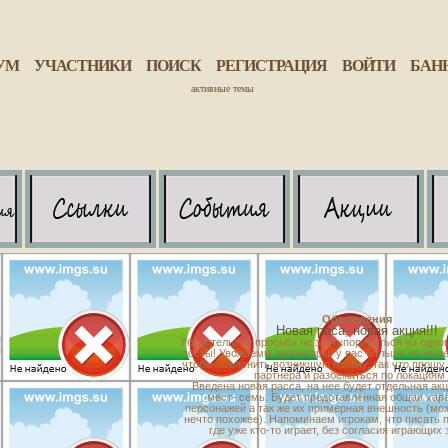
УМ
УЧАСТНИКИ
ПОИСК
РЕГИСТРАЦИЯ
ВОЙТИ
БАН
активные темы
Объявления
Новая раса, новая акция!!!
Убедительная просьба не заступориваться на одно
посты! Увожаемы арранкары, у вас больше не имее
чтобы объяснить возникшую пробку, так что прошу 
партнера и разбежаться по локациям
Введена новая расса, на нее будет отдельная ак
мест- семь. Будет представленная общая хар
персонажей а так же их примерная внешность (мо
нечто похожее). Напоминаем игрокам, что писать п
где уже кто-то играет, без согласия играющих