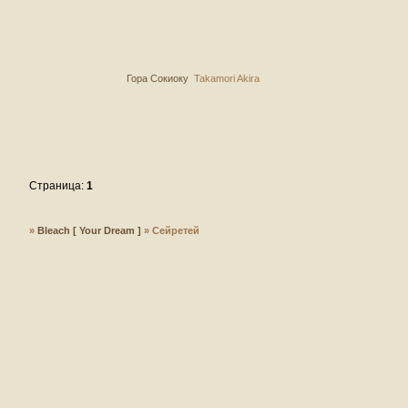
Гора Сокиоку
Takamori Akira
Страница:
1
»
Bleach [ Your Dream ]
»
Сейретей