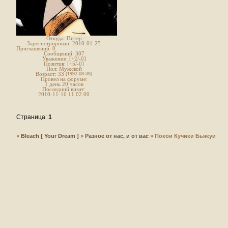
Откуда:
Питер
Зарегистрирован
: 2010-01-25
Приглашений:
0
Сообщений:
307
Уважение:
[+2/-0]
Позитив:
[+5/-0]
Пол:
Мужской
Возраст:
33
[1992-08-09]
Провел на форуме:
1 день 20 часов
Последний визит:
2010-11-16 11:02:00
Страница:
1
»
Bleach [ Your Dream ]
»
Разное от нас, и от вас
»
Покои Кучики Бьякуи