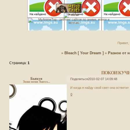
Привет, 
»
Bleach [ Your Dream ]
»
Разное от н
Страница:
1
ПОКОИ КУЧ
Бьякуя
Поделиться
2010-02-07 14:09:48
Зови меня Ангел...
И когда я найду свой свет она остветит 
0